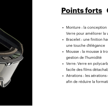
Points forts
Monture : la conception 
Extra clear lens
Verre pour améliorer la vi
Sac en microfibre
Bracelet : une finition 
une touche d'élégance
Mousse : la mousse à tr
gestion de l'humidité
Verre: Verre en polycarb
facile des films détacha
Aérations : les aérations
afin de réduire la forma