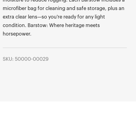
moisture to reduce fogging. Each Barstow includes a
microfiber bag for cleaning and safe storage, plus an
extra clear lens—so you're ready for any light
condition. Barstow: Where heritage meets
horsepower.
SKU: 50000-00029