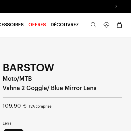
Se
Panier
CESSOIRES
OFFRES
DÉCOUVREZ
connecter
BARSTOW
Moto/MTB
Vahna 2 Goggle/ Blue Mirror Lens
Prix
109,90 €
TVA comprise
normal
Lens