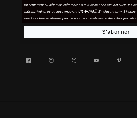
consentement ou gérer vos préférences à tout moment en cliquant sur le lien d
un e-mail.
mails marketing, ou en nous envoyant
En cliquant sur « S'inscrir
soient stockées et utilisées pour recevoir des newsletters et des offres promotion
S'abonner
Facebook
Instagram
Twitter
YouTube
Vim
« 100% » ET LE LOGO « 100% » EN FORME DE LUNETTES
BARSTOW
Bleu