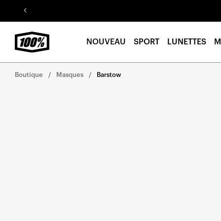
Aller au
contenu
NOUVEAU
SPORT
LUNETTES
M
Boutique
Masques
Barstow
Aller
directement
aux
informations
sur le
produit