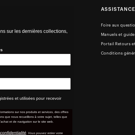
ASSISTANC
Foire aux questi
ns sur les dernières collections,
Manuels et guides
Portail Retours e
ys
Conditions génér
trées et utilisées pour recevoir
formations sur nos produits et services, des offres
s que nous recueillons à votre sujet, telles que
'achat et de navigation sur le site web.
confidentialité
. Vous pouvez retirer votre