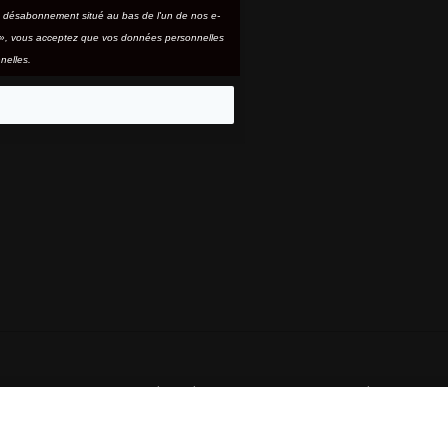
e désabonnement situé au bas de l'un de nos e-
e », vous acceptez que vos données personnelles
nelles.
eo
 SONT DES MARQUES DÉPOSÉES DE SAULE, LLC UTILISÉES SOUS LI
Prix
109,90 €
normal