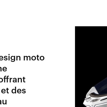
esign moto
ne
ffrant
 et des
au