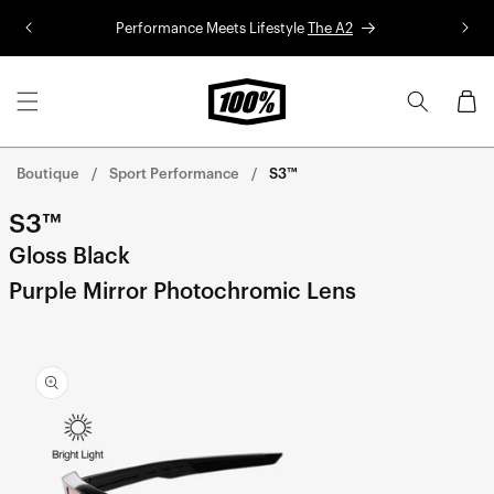
Aller au
Performance Meets Lifestyle
The A2
Co
contenu
Panier
Boutique
Sport Performance
S3™
S3™
Gloss Black
Purple Mirror Photochromic Lens
Aller
directement
aux
informations
sur le
produit