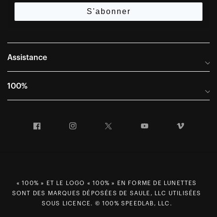
S'abonner
Assistance
Foire aux questions
100%
Manuels et guides des tailles
Distributeurs internationaux
Portail Retours et Garantie
Facebook
Instagram
Twitter
YouTube
Vimeo
Informations sur l'entreprise
Conditions générales de vente
Dernier appel avant le départ – Ski
Déclaration de conformité
Demandes relatives à la protection des données dans le cadre
du RGPD
« 100% » ET LE LOGO « 100% » EN FORME DE LUNETTES
SONT DES MARQUES DÉPOSÉES DE SAULE, LLC UTILISÉES
Droit de rétractation
SOUS LICENCE. © 100% SPEEDLAB, LLC.
Carrières