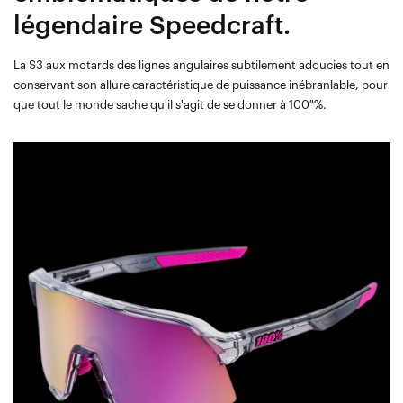
légendaire Speedcraft.
La S3 aux motards des lignes angulaires subtilement adoucies tout en
conservant son allure caractéristique de puissance inébranlable, pour
que tout le monde sache qu'il s'agit de se donner à 100 %.