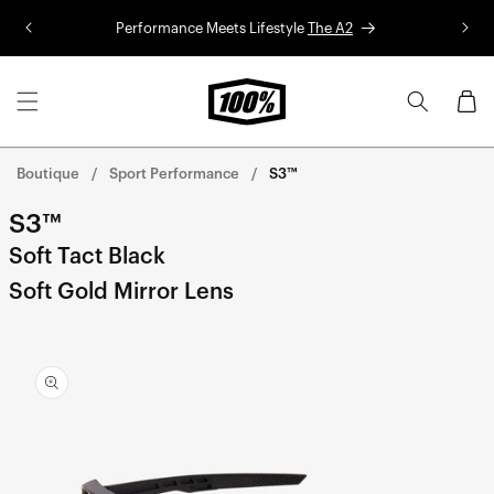
Aller au
Performance Meets Lifestyle
The A2
Co
contenu
Panier
Boutique
Sport Performance
S3™
S3™
Soft Tact Black
Soft Gold Mirror Lens
Aller
directement
aux
informations
sur le
produit