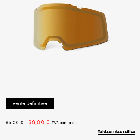
Ouvrir
le
Vente définitive
média
1
dans
une
Prix
Prix
fenêtre
39,00 €
65,00 €
TVA comprise
modale
normal
soldé
Tableau des tailles