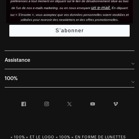
préférences à tout moment en cliquant sur le lien de désabonnement situé au bas
un e-mail.
de l'un de nos e-mails marketing, ou en nous envoyant
En cliquant
sur « S'inscrire », vous acceptez que vos données personnelles soient stockées et
utilisées pour recevoir des newsletters et des offres promotionnelles.
S'abonner
Assistance
Foire aux questions
100%
Manuels et guides des tailles
Distributeurs internationaux
Portail Retours et Garantie
Facebook
Instagram
Twitter
YouTube
Vimeo
Informations sur l'entreprise
Conditions générales de vente
Dernier appel avant le départ – Ski
Déclaration de conformité
Demandes relatives à la protection des données dans le cadre
« 100% » ET LE LOGO « 100% » EN FORME DE LUNETTES