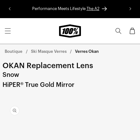
Aller au
Performance Meets Lifestyle
The A2
Colle
contenu
Panier
Boutique
Ski Masque Verres
Verres Okan
OKAN Replacement Lens
Snow
HiPER® True Gold Mirror
Aller
directement
aux
informations
sur le
produit