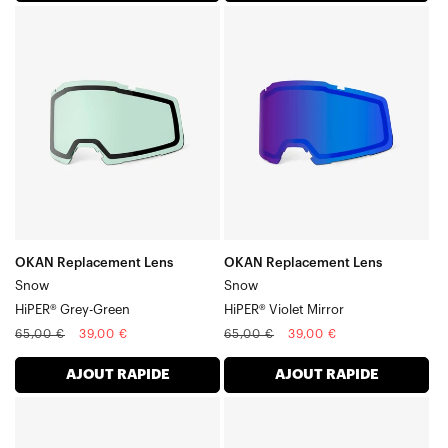
Verre
Verre
OKAN
OKAN
Verre
Verre
SnowHiPER®
SnowHiPER®
Gris-
Violet
vert
Mirror
OKAN Replacement Lens
OKAN Replacement Lens
Snow
Snow
HiPER® Grey-Green
HiPER® Violet Mirror
Prix
Prix
Prix
Prix
65,00 €
39,00 €
65,00 €
39,00 €
normal
soldé
normal
soldé
AJOUT RAPIDE
AJOUT RAPIDE
Verre
Verre
OKAN
OKAN