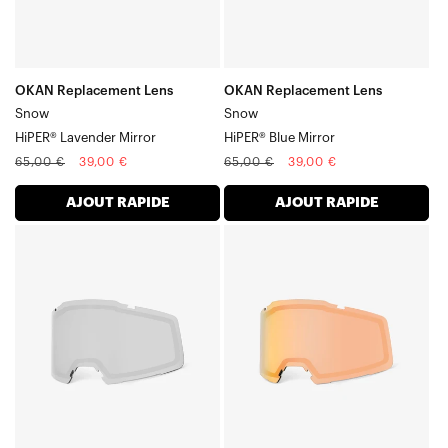
OKAN Replacement Lens
OKAN Replacement Lens
Snow
Snow
HiPER® Lavender Mirror
HiPER® Blue Mirror
Prix
Prix
Prix
Prix
65,00 €
39,00 €
65,00 €
39,00 €
normal
soldé
normal
soldé
AJOUT RAPIDE
AJOUT RAPIDE
Verre
Verre
OKAN
OKAN
Verre
Verre
SnowHiPER®
SnowHiPER®
Silver
Copper
Mirror
Mirror