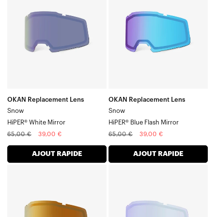
Verre
Verre
Miroir
Miroir
SnowHiPER®
SnowHiPER®
blanc
Blue
Flash
OKAN Replacement Lens
OKAN Replacement Lens
Snow
Snow
HiPER® White Mirror
HiPER® Blue Flash Mirror
Prix
Prix
Prix
Prix
65,00 €
39,00 €
65,00 €
39,00 €
normal
soldé
normal
soldé
AJOUT RAPIDE
AJOUT RAPIDE
Verre
Verre
OKAN
OKAN
Verre
Verre
SnowHiPER®
Miroir