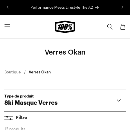
Aller au
Performance Meets Lifestyle
The A2
Co
contenu
Panier
Verres Okan
Boutique
Verres Okan
Type de produit
Ski Masque Verres
Verres Norg
Filtre
Verres Snowcraft/Snowcraft XL
Verres Snowcraft S
12 produits