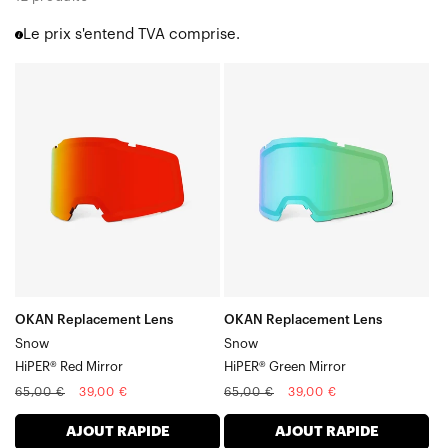
Verres Okan
Le prix s'entend TVA comprise.
Verres Valnor
Verre
Verre
OKAN
OKAN
Verre
Verre
SnowHiPER®
SnowHiPER®
Rouge
Green
Miroir
Mirror
OKAN Replacement Lens
OKAN Replacement Lens
Snow
Snow
HiPER® Red Mirror
HiPER® Green Mirror
Prix
Prix
Prix
Prix
65,00 €
39,00 €
65,00 €
39,00 €
normal
soldé
normal
soldé
AJOUT RAPIDE
AJOUT RAPIDE