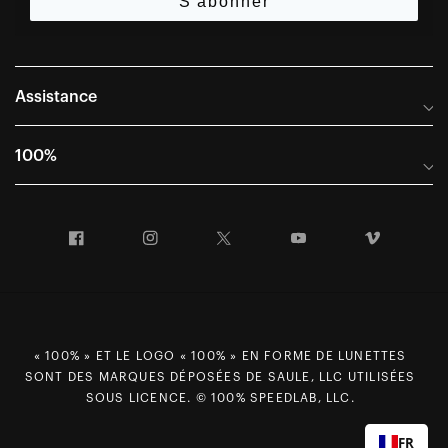
S'abonner
Assistance
Foire aux questions
100%
Manuels et guides des tailles
Distributeurs internationaux
Portail Retours et Garantie
Facebook
Instagram
Twitter
YouTube
Vimeo
Informations sur l'entreprise
Conditions générales de vente
Dernier appel avant le départ – Ski
Déclaration de conformité
Demandes relatives à la protection des données dans le cadre
du RGPD
« 100% » ET LE LOGO « 100% » EN FORME DE LUNETTES
SONT DES MARQUES DÉPOSÉES DE SAULE, LLC UTILISÉES
Droit de rétractation
SOUS LICENCE. © 100% SPEEDLAB, LLC.
Carrières
FR