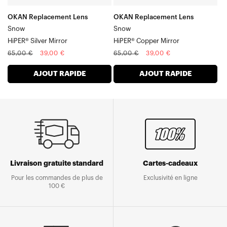
OKAN Replacement Lens
OKAN Replacement Lens
Snow
Snow
HiPER® Silver Mirror
HiPER® Copper Mirror
Prix
Prix
Prix
Prix
65,00 €
39,00 €
65,00 €
39,00 €
normal
soldé
normal
soldé
AJOUT RAPIDE
AJOUT RAPIDE
Livraison gratuite standard
Cartes-cadeaux
Pour les commandes de plus de
Exclusivité en ligne
100 €