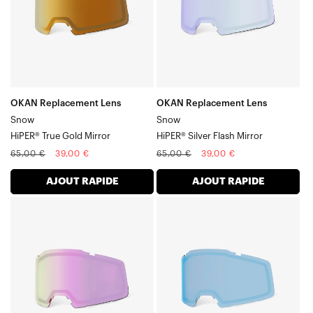
True
SnowHiPER®
Gold
Silver
Mirror
Flash
OKAN Replacement Lens
OKAN Replacement Lens
Snow
Snow
HiPER® True Gold Mirror
HiPER® Silver Flash Mirror
Prix
Prix
Prix
Prix
65,00 €
39,00 €
65,00 €
39,00 €
normal
soldé
normal
soldé
AJOUT RAPIDE
AJOUT RAPIDE
Verre
Verre
OKAN
OKAN
Verre
Verre
SnowHiPER®
SnowHiPER®
Lavender
Blue
Mirror
Mirror