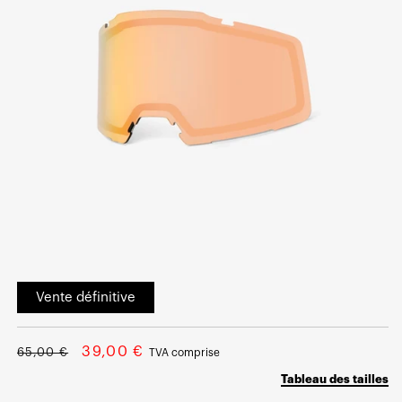
Ouvrir
le
Vente définitive
média
1
dans
une
Prix
Prix
fenêtre
39,00 €
65,00 €
TVA comprise
modale
normal
soldé
Tableau des tailles