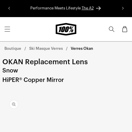
Aller au
Performance Meets Lifestyle
The A2
Colle
contenu
Panier
Boutique
Ski Masque Verres
Verres Okan
OKAN Replacement Lens
Snow
HiPER® Copper Mirror
Aller
directement
aux
informations
sur le
produit