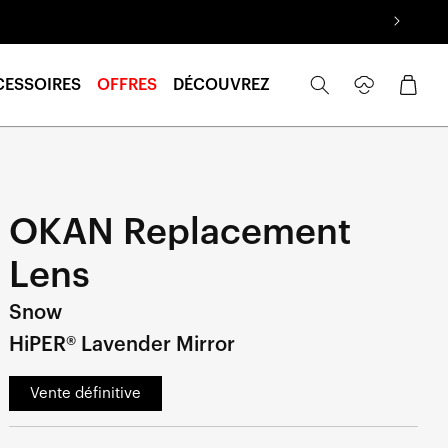
Se
Panier
CESSOIRES
OFFRES
DÉCOUVREZ
connecter
OKAN Replacement
Lens
Snow
HiPER® Lavender Mirror
Vente définitive