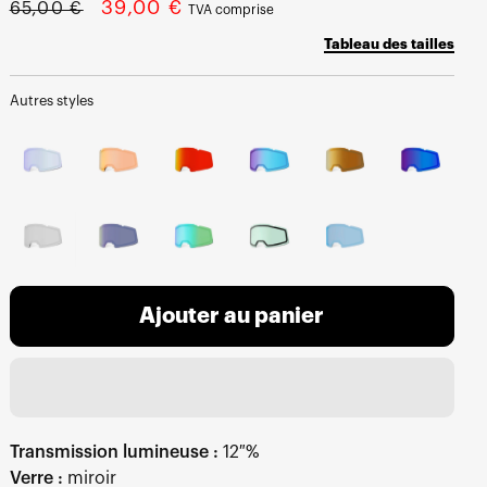
Prix
Prix
39,00 €
65,00 €
TVA comprise
normal
soldé
Tableau des tailles
Autres styles
Ajouter au panier
Transmission lumineuse :
12 %
Verre :
miroir