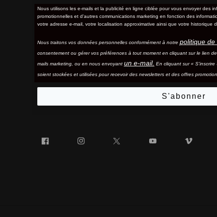
Nous utilisons les e-mails et la publicité en ligne ciblée pour vous envoyer des in
promotionnelles et d'autres communications marketing en fonction des information
votre adresse e-mail, votre localisation approximative ainsi que votre historique d
politique de 
Nous traitons vos données personnelles conformément à notre
consentement ou gérer vos préférences à tout moment en cliquant sur le lien d
un e-mail.
mails marketing, ou en nous envoyant
En cliquant sur « S'inscrir
soient stockées et utilisées pour recevoir des newsletters et des offres promotion
S'abonner
Facebook
Instagram
Twitter
YouTube
Vim