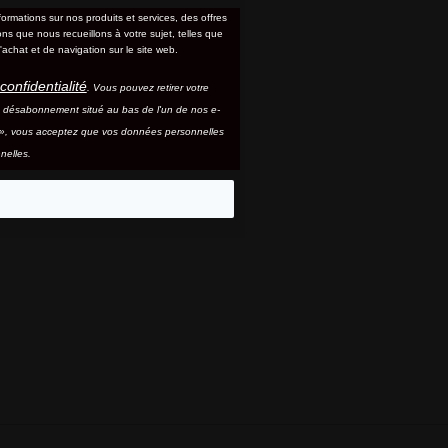
formations sur nos produits et services, des offres
s que nous recueillons à votre sujet, telles que
'achat et de navigation sur le site web.
confidentialité
. Vous pouvez retirer votre
e désabonnement situé au bas de l'un de nos e-
e », vous acceptez que vos données personnelles
nelles.
eo