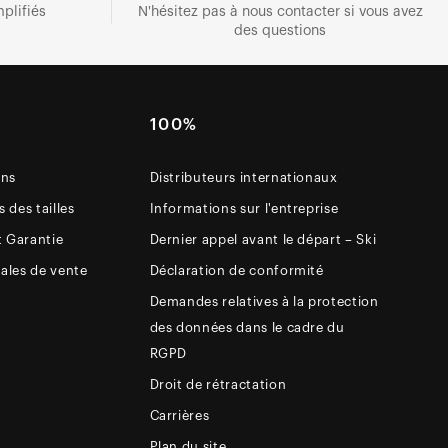
plifiés
N'hésitez pas à nous contacter si vous avez
des questions
E
100%
ons
Distributeurs internationaux
 des tailles
Informations sur l'entreprise
t Garantie
Dernier appel avant le départ – Ski
ales de vente
Déclaration de conformité
Demandes relatives à la protection
des données dans le cadre du
RGPD
Droit de rétractation
Carrières
Plan du site