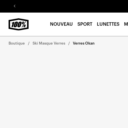
Aller au
contenu
NOUVEAU
SPORT
LUNETTES
M
Boutique
Ski Masque Verres
Verres Okan
Aller
directement
aux
informations
sur le
produit