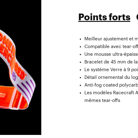
Points forts
Meilleur ajustement et m
Sac en microfibre impri
Compatible avec tear-off
Une mousse ultra-épaisse
Bracelet de 45 mm de la
Le système Verre à 9 po
Détail ornemental du log
Anti-fog coated polycarb
Les modèles Racecraft Ac
mêmes tear-offs