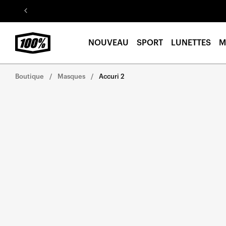
Aller au
contenu
NOUVEAU
SPORT
LUNETTES
M
Boutique
Masques
Accuri 2
Aller
directement
aux
informations
sur le
produit