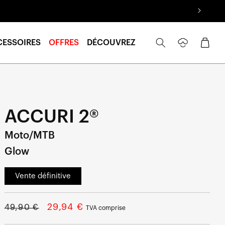
Se
Panier
CESSOIRES
OFFRES
DÉCOUVREZ
connecter
ACCURI 2®
Moto/MTB
Glow
Vente définitive
Prix
Prix
29,94 €
49,90 €
TVA comprise
normal
soldé