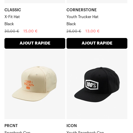
CLASSIC
CORNERSTONE
X-Fit Hat
Youth Trucker Hat
Black
Black
Prix
Prix
Prix
Prix
30,00 €
15,00 €
26,00 €
13,00 €
normal
soldé
normal
soldé
AJOUT RAPIDE
AJOUT RAPIDE
PRCNT
ICON
Casquette
CasquetteYouth
Snapback
-
Crème
Noir
PRCNT
ICON
Snapback Cap
Youth Snapback Cap