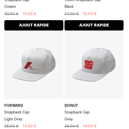
Cream
Black
Prix
Prix
Prix
Prix
30,00 €
15,00 €
24,00 €
12,00 €
normal
soldé
normal
soldé
AJOUT RAPIDE
AJOUT RAPIDE
AVANT
DONUT
Casquette
Casquette
Snapback
Snapback
Gris
Grise
clair
FORWARD
DONUT
Snapback Cap
Snapback Cap
Light Grey
Grey
Prix
Prix
Prix
Prix
28,00 €
14,00 €
28,00 €
14,00 €