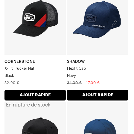
de
Flexfit
camionneur
bleu
X-
marine
Fit,
noire
CORNERSTONE
SHADOW
X-Fit Trucker Hat
Flexfit Cap
Black
Navy
Prix
Prix
Prix
32,90 €
34,00 €
17,00 €
normal
normal
soldé
AJOUT RAPIDE
AJOUT RAPIDE
En rupture de stock
SHADOW
OFFICIEL
Casquette
Casquette
Flexfit
Flexfit
noire
Royal