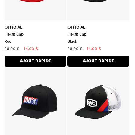
OFFICIAL
OFFICIAL
Flexfit Cap
Flexfit Cap
Red
Black
Prix
Prix
Prix
Prix
28,00 €
14,00 €
28,00 €
14,00 €
normal
soldé
normal
soldé
AJOUT RAPIDE
AJOUT RAPIDE
CLASSIC
CORNERSTONE
Casquette
CasquetteYouth
X-
-
Fit
Noir
noire