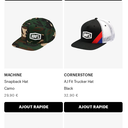
MACHINE
CORNERSTONE
Casquette
Casquette
Snapback
de
Camo
camionneur
AJ
Fit,
noire
MACHINE
CORNERSTONE
Snapback Hat
AJ Fit Trucker Hat
Camo
Black
Prix
Prix
29,90 €
32,90 €
normal
normal
AJOUT RAPIDE
AJOUT RAPIDE
CORNERSTONE
SHADOW
Casquette
Casquette