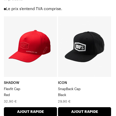
Femmes
Le prix s'entend TVA comprise.
Youth
Casquettes
SHADOW
ICON
Chaussettes de moto
Casquette
Casquette
Accessoires
Flexfit
SnapBack
rouge
noire
SHADOW
ICON
Flexfit Cap
SnapBack Cap
Red
Black
Prix
Prix
32,90 €
29,90 €
normal
normal
AJOUT RAPIDE
AJOUT RAPIDE