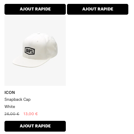
normal
soldé
normal
soldé
AJOUT RAPIDE
AJOUT RAPIDE
ICON
Casquette
Snapback
blanche
ICON
Snapback Cap
White
Prix
Prix
26,00 €
13,00 €
normal
soldé
AJOUT RAPIDE