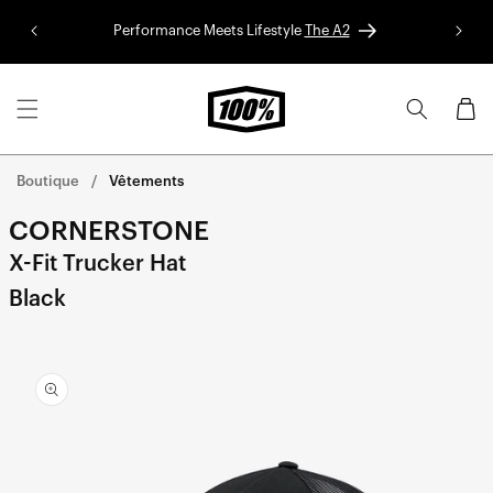
Aller au
Performance Meets Lifestyle
The A2
Colle
contenu
Panier
Boutique
Vêtements
CORNERSTONE
X-Fit Trucker Hat
Black
Aller
directement
aux
informations
sur le
produit