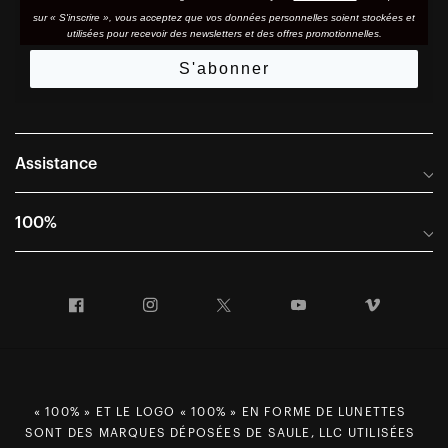
sur « S'inscrire », vous acceptez que vos données personnelles soient stockées et
utilisées pour recevoir des newsletters et des offres promotionnelles.
S'abonner
Assistance
Foire aux questions
100%
Manuels et guides des tailles
Distributeurs internationaux
Portail Retours et Garantie
Facebook
Instagram
Twitter
YouTube
Vimeo
Informations sur l'entreprise
Conditions générales de vente
Dernier appel avant le départ – Ski
Déclaration de conformité
Demandes relatives à la protection des données dans le cadre
« 100% » ET LE LOGO « 100% » EN FORME DE LUNETTES
du RGPD
SONT DES MARQUES DÉPOSÉES DE SAULE, LLC UTILISÉES