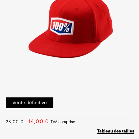
Ouvrir
le
Vente définitive
média
1
dans
une
Prix
Prix
fenêtre
14,00 €
28,00 €
TVA comprise
modale
normal
soldé
Tableau des tailles