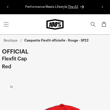
Aller au
Performance Meets Lifestyle
The A2
Colle
contenu
Panier
Boutique
Casquette Flexfit officielle - Rouge - SP22
OFFICIAL
Flexfit Cap
Red
Aller
directement
aux
informations
sur le
produit