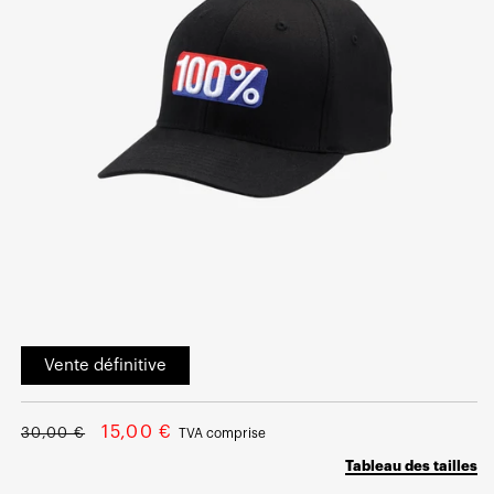
Ouvrir
le
Vente définitive
média
1
dans
une
Prix
Prix
fenêtre
15,00 €
30,00 €
TVA comprise
modale
normal
soldé
Tableau des tailles