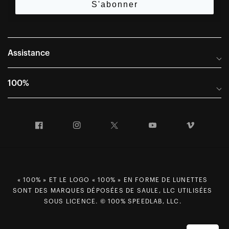
S'abonner
Assistance
Foire aux questions
100%
Manuels et guides des tailles
Distributeurs internationaux
Portail Retours et Garantie
Facebook
Instagram
Twitter
YouTube
Vimeo
Informations sur l'entreprise
Conditions générales de vente
Dernier appel avant le départ – Ski
Déclaration de conformité
Demandes relatives à la protection des données dans le cadre
« 100% » ET LE LOGO « 100% » EN FORME DE LUNETTES
du RGPD
SONT DES MARQUES DÉPOSÉES DE SAULE, LLC UTILISÉES
Droit de rétractation
SOUS LICENCE. © 100% SPEEDLAB, LLC.
Carrières