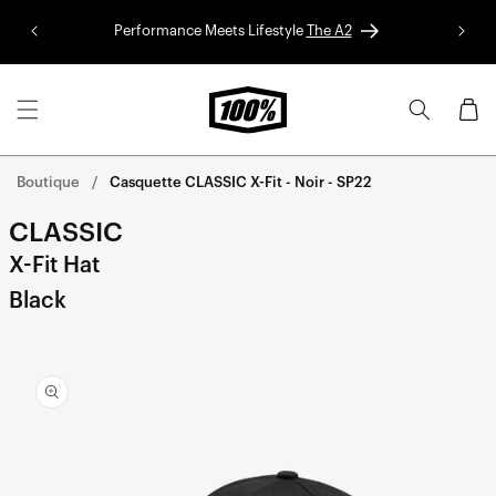
Aller au
Performance Meets Lifestyle
The A2
Colle
contenu
Panier
Boutique
Casquette CLASSIC X-Fit - Noir - SP22
CLASSIC
X-Fit Hat
Black
Aller
directement
aux
informations
sur le
produit