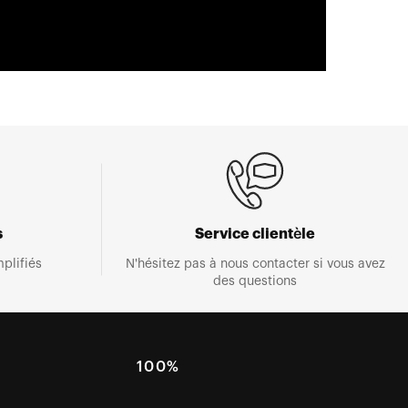
s
Service clientèle
plifiés
N'hésitez pas à nous contacter si vous avez
des questions
E
100%