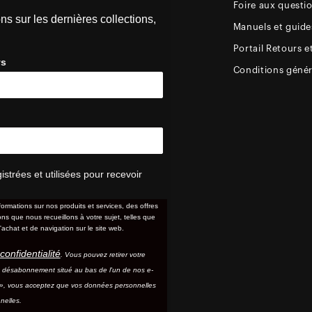
Foire aux questi
ns sur les dernières collections,
Manuels et guides
Portail Retours e
ys
Conditions génér
trées et utilisées pour recevoir
formations sur nos produits et services, des offres
s que nous recueillons à votre sujet, telles que
'achat et de navigation sur le site web.
confidentialité
. Vous pouvez retirer votre
e désabonnement situé au bas de l'un de nos e-
e », vous acceptez que vos données personnelles
nelles.