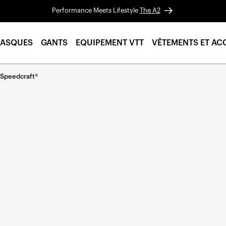
Performance Meets Lifestyle
The A2
ASQUES
GANTS
EQUIPEMENT VTT
VÊTEMENTS ET AC
 Speedcraft®