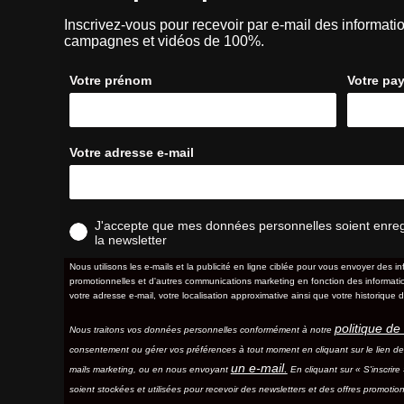
Inscrivez-vous pour recevoir par e-mail des informatio
campagnes et vidéos de 100%.
Votre prénom
Votre pa
Votre adresse e-mail
J'accepte que mes données personnelles soient enregis
la newsletter
Nous utilisons les e-mails et la publicité en ligne ciblée pour vous envoyer des in
promotionnelles et d'autres communications marketing en fonction des information
votre adresse e-mail, votre localisation approximative ainsi que votre historique d
politique de 
Nous traitons vos données personnelles conformément à notre
consentement ou gérer vos préférences à tout moment en cliquant sur le lien d
un e-mail.
mails marketing, ou en nous envoyant
En cliquant sur « S'inscrir
soient stockées et utilisées pour recevoir des newsletters et des offres promotion