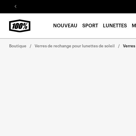
Aller au
contenu
NOUVEAU
SPORT
LUNETTES
M
Boutique
Verres de rechange pour lunettes de soleil
Verres
Aller
directement
aux
informations
sur le
produit