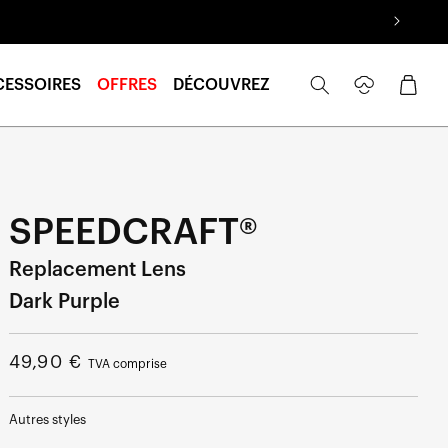
Se
Panier
CESSOIRES
OFFRES
DÉCOUVREZ
connecter
SPEEDCRAFT®
Replacement Lens
Dark Purple
Prix
49,90 €
TVA comprise
normal
Autres styles