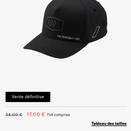
Ouvrir
le
Vente définitive
média
1
dans
une
Prix
Prix
fenêtre
17,00 €
34,00 €
TVA comprise
modale
normal
soldé
Tableau des tailles