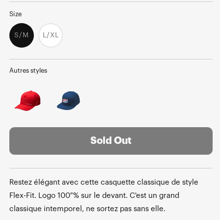
Size
S/M
L/XL
Variant
Variant
sold
sold
out
out
or
or
unavailable
unavailable
Autres styles
Sold Out
Restez élégant avec cette casquette classique de style
Flex-Fit. Logo 100 % sur le devant. C'est un grand
classique intemporel, ne sortez pas sans elle.