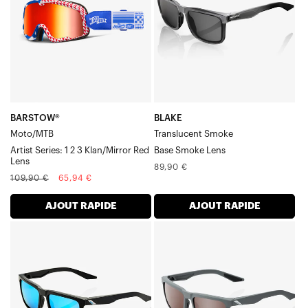
Artist
base
:
fumée,
1
Verre
2
3
Klan/Rouge
miroir
BARSTOW®
BLAKE
Moto/MTB
Translucent Smoke
Artist Series: 1 2 3 Klan/Mirror Red
Base Smoke Lens
Lens
Prix
89,90 €
Prix
Prix
109,90 €
65,94 €
normal
normal
soldé
AJOUT RAPIDE
AJOUT RAPIDE
BLAKE
BLAKE
Verre
Soft
miroir
Tact
multicouche
Cool
HiPER®
Grey