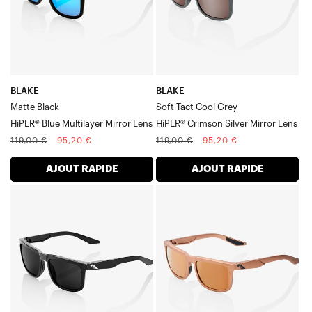
bleu,
HiPER®
finition
Crimson
noir
Silver
mat
Mirror
Verre
BLAKE
BLAKE
Matte Black
Soft Tact Cool Grey
HiPER® Blue Multilayer Mirror Lens
HiPER® Crimson Silver Mirror Lens
Prix
Prix
Prix
Prix
119,00 €
95,20 €
119,00 €
95,20 €
normal
soldé
normal
soldé
AJOUT RAPIDE
AJOUT RAPIDE
BLAKE
BLAKE
Verre
Cuivre
PEAKPOLAR
mat,
noir-
chrome
gris
et
brillant
Verre
miroir