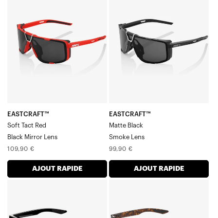
Soft
Noir
Tact
mat
Rouge-
Verre
Noir
Miroir
Verre
EASTCRAFT™
EASTCRAFT™
Soft Tact Red
Matte Black
Black Mirror Lens
Smoke Lens
Prix
Prix
109,90 €
99,90 €
normal
normal
AJOUT RAPIDE
AJOUT RAPIDE
ERBA
ERBA
Noir
Gloss
brillant,
Havana,