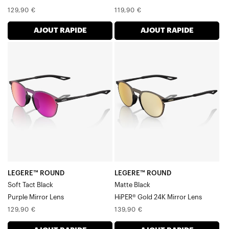
Prix
Prix
129,90 €
119,90 €
normal
normal
AJOUT RAPIDE
AJOUT RAPIDE
LEGERE™
LEGERE™
ROUND
ROUND
Soft
Noir
Tact
mat,
Noir-
miroir
Violet
Verre
Miroir
or
Verre
24
carats
LEGERE™ ROUND
LEGERE™ ROUND
Soft Tact Black
Matte Black
Purple Mirror Lens
HiPER® Gold 24K Mirror Lens
Prix
Prix
129,90 €
139,90 €
normal
normal