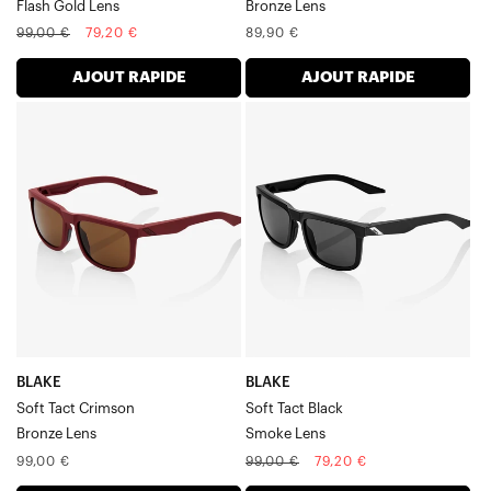
Flash Gold Lens
Bronze Lens
Prix
Prix
Prix
99,00 €
79,20 €
89,90 €
normal
soldé
normal
AJOUT RAPIDE
AJOUT RAPIDE
BLAKE
BLAKE
Soft
Soft
Tact
Tact
CrimsonBronze
BlackSmoke
Verre
Verre
BLAKE
BLAKE
Soft Tact Crimson
Soft Tact Black
Bronze Lens
Smoke Lens
Prix
Prix
Prix
99,00 €
99,00 €
79,20 €
normal
normal
soldé