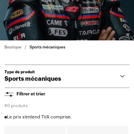
Boutique
Sports mécaniques
Type de produit
Sports mécaniques
Équipe de sport automobile
Filtrer et trier
Brad Binder
Jorge Martin
80 produits
Raúl Fernández
Le prix s'entend TVA comprise.
Décontracté
Tout découvrir
BARSTOW®
BARSTOW®