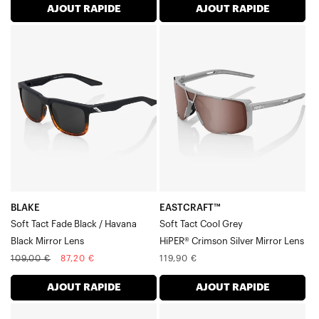
AJOUT RAPIDE
AJOUT RAPIDE
BLAKE
EASTCRAFT™
Soft
Soft
Tact
Tact
Fade
Cool
Noir
Grey
/
HiPER®
Havana
Crimson
Noir
Silver
Miroir
Mirror
Verre
Verre
BLAKE
EASTCRAFT™
Soft Tact Fade Black / Havana
Soft Tact Cool Grey
Black Mirror Lens
HiPER® Crimson Silver Mirror Lens
Prix
Prix
Prix
109,00 €
87,20 €
119,90 €
normal
soldé
normal
AJOUT RAPIDE
AJOUT RAPIDE
EASTCRAFT™
EASTCRAFT™