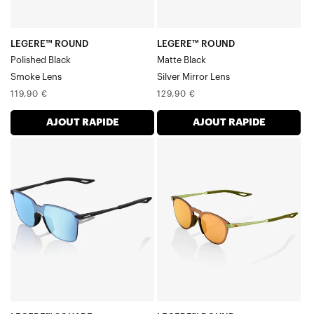
/
Verre
LEGERE™ ROUND
LEGERE™ ROUND
Polished Black
Matte Black
Smoke Lens
Silver Mirror Lens
Prix
Prix
119,90 €
129,90 €
normal
normal
AJOUT RAPIDE
AJOUT RAPIDE
LEGERE™
LEGERE™
SQUARE
ROUND
Soft
Verre
Tact
miroir
Noir
multicouche
HiPER®
bronze
Bleu
métallisé
Miroir
mat
Verre
Viperidae