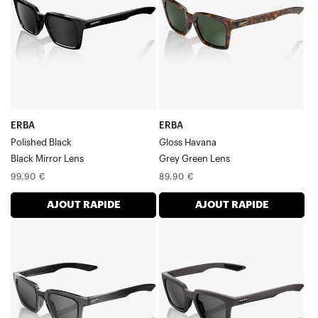
miroir
gris-
noir,
vert,
Verre
Verre
ERBA
ERBA
Polished Black
Gloss Havana
Black Mirror Lens
Grey Green Lens
Prix
Prix
99,90 €
89,90 €
normal
normal
AJOUT RAPIDE
AJOUT RAPIDE
ERBA
ERBA
SmokeBase
Verre
Smoke
fumé
Verre
foncé
translucide
mat