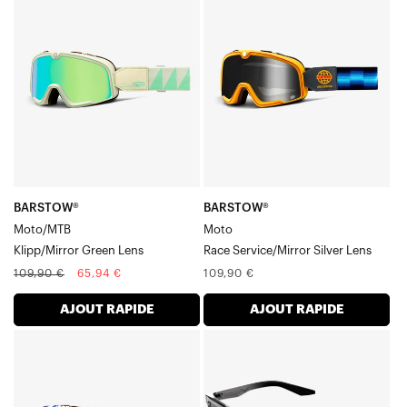
Moto/VTT
MotoRace
Verre
Verre
vert
/
miroir
Rétroviseur
argenté
BARSTOW®
BARSTOW®
Moto/MTB
Moto
Klipp/Mirror Green Lens
Race Service/Mirror Silver Lens
Prix
Prix
Prix
109,90 €
65,94 €
109,90 €
normal
soldé
normal
AJOUT RAPIDE
AJOUT RAPIDE
BARVerreOW®
BLAKE
Série
Fumée
Moto/VTT
translucide,