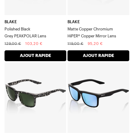
HiPER®
BLAKE
BLAKE
Polished Black
Matte Copper Chromium
Grey PEAKPOLAR Lens
HiPER® Copper Mirror Lens
Prix
Prix
Prix
Prix
129,00 €
103,20 €
119,00 €
95,20 €
normal
soldé
normal
soldé
AJOUT RAPIDE
AJOUT RAPIDE
BLAKE
BLAKE
Noir
Noir
mat,
mat,
Gris
miroir
Havane,
bleu
Vert
Verre
Verre