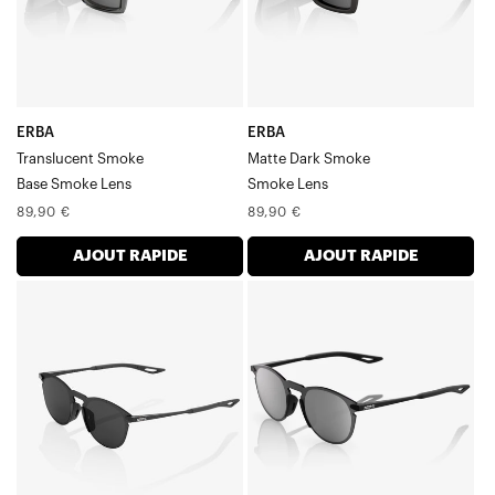
ERBA
ERBA
Translucent Smoke
Matte Dark Smoke
Base Smoke Lens
Smoke Lens
Prix
Prix
89,90 €
89,90 €
normal
normal
AJOUT RAPIDE
AJOUT RAPIDE
LEGERE™
LEGERE™
ROUND
ROUND
Verre
Noir
BlackSmoke
mat
poli
/
Argent
miroir