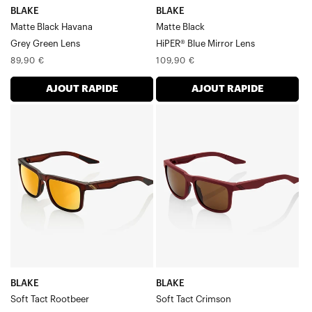
BLAKE
BLAKE
Matte Black Havana
Matte Black
Grey Green Lens
HiPER® Blue Mirror Lens
Prix
Prix
89,90 €
109,90 €
normal
normal
AJOUT RAPIDE
AJOUT RAPIDE
BLAKE
BLAKE
Soft
Soft
Tact
Tact
RootbeerFlash
CrimsonBronze
Gold
Verre
Verre
BLAKE
BLAKE
Soft Tact Rootbeer
Soft Tact Crimson