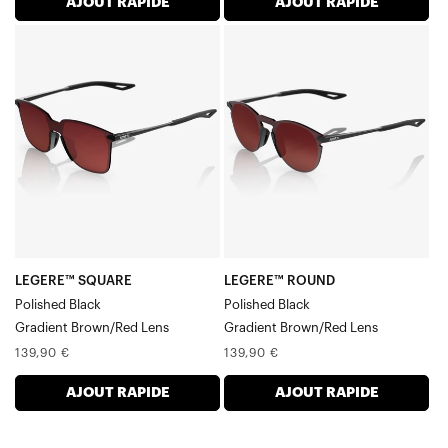
AJOUT RAPIDE
AJOUT RAPIDE
LEGERE™
LEGERE™
SQUARE
ROUND
Verre
Verre
noir
noir
poli
poli
avec
avec
dégradé
dégradé
brun/rouge
brun/rouge
LEGERE™ SQUARE
LEGERE™ ROUND
Polished Black
Polished Black
Gradient Brown/Red Lens
Gradient Brown/Red Lens
Prix
Prix
139,90 €
139,90 €
normal
normal
AJOUT RAPIDE
AJOUT RAPIDE