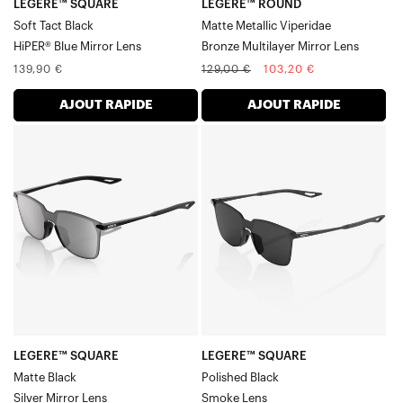
LEGERE™ SQUARE
LEGERE™ ROUND
Soft Tact Black
Matte Metallic Viperidae
HiPER® Blue Mirror Lens
Bronze Multilayer Mirror Lens
Prix
Prix
Prix
139,90 €
129,00 €
103,20 €
normal
normal
soldé
AJOUT RAPIDE
AJOUT RAPIDE
LEGERE™
LEGERE™
SQUARE
SQUARE
Noir
Polished
mat
BlackSmoke
/
Lens
Argent
miroir
/
Verre
LEGERE™ SQUARE
LEGERE™ SQUARE
Matte Black
Polished Black
Silver Mirror Lens
Smoke Lens