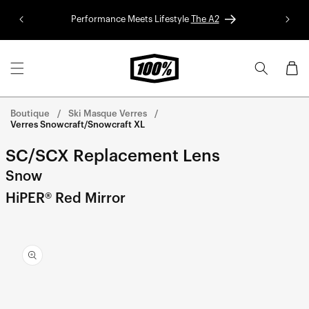
Aller au
Performance Meets Lifestyle
The A2
Colle
contenu
Panier
Boutique
Ski Masque Verres
Verres Snowcraft/Snowcraft XL
SC/SCX Replacement Lens
Snow
HiPER® Red Mirror
Aller
directement
aux
informations
sur le
produit