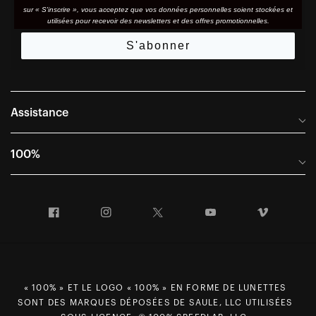
sur « S'inscrire », vous acceptez que vos données personnelles soient stockées et
utilisées pour recevoir des newsletters et des offres promotionnelles.
S'abonner
Assistance
Foire aux questions
100%
Manuels et guides des tailles
Distributeurs internationaux
Portail Retours et Garantie
Facebook
Instagram
Twitter
YouTube
Vimeo
Informations sur l'entreprise
Conditions générales de vente
Dernier appel avant le départ – Ski
Déclaration de conformité
Demandes relatives à la protection des données dans le cadre
« 100% » ET LE LOGO « 100% » EN FORME DE LUNETTES
du RGPD
SONT DES MARQUES DÉPOSÉES DE SAULE, LLC UTILISÉES