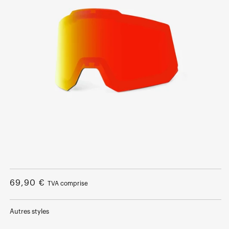
Ouvrir
le
média
Prix
69,90 €
TVA comprise
1
dans
normal
une
fenêtre
Autres styles
modale