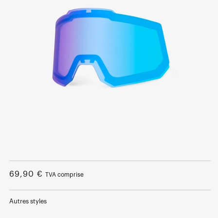
Ouvrir
le
média
Prix
69,90 €
TVA comprise
1
dans
normal
une
fenêtre
Autres styles
modale