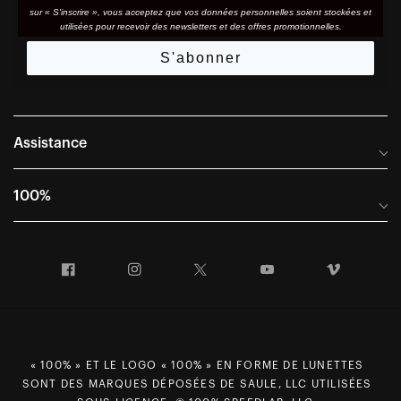
sur « S'inscrire », vous acceptez que vos données personnelles soient stockées et
utilisées pour recevoir des newsletters et des offres promotionnelles.
S'abonner
Assistance
Foire aux questions
100%
Manuels et guides des tailles
Distributeurs internationaux
Portail Retours et Garantie
Facebook
Instagram
Twitter
YouTube
Vimeo
Informations sur l'entreprise
Conditions générales de vente
Dernier appel avant le départ – Ski
Déclaration de conformité
Demandes relatives à la protection des données dans le cadre
« 100% » ET LE LOGO « 100% » EN FORME DE LUNETTES
du RGPD
SONT DES MARQUES DÉPOSÉES DE SAULE, LLC UTILISÉES