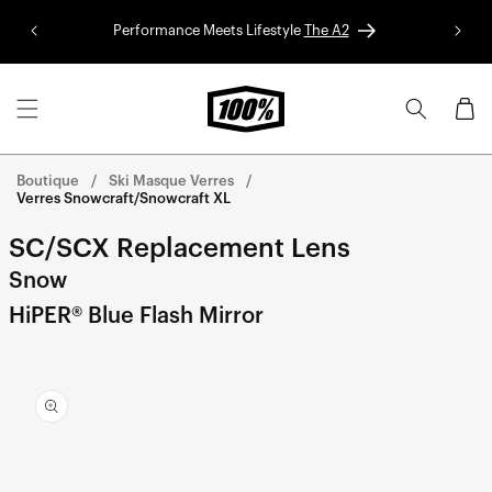
Aller au
Performance Meets Lifestyle
The A2
Colle
contenu
Panier
Boutique
Ski Masque Verres
Verres Snowcraft/Snowcraft XL
SC/SCX Replacement Lens
Snow
HiPER® Blue Flash Mirror
Aller
directement
aux
informations
sur le
produit