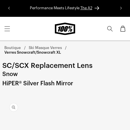
Aller au
Performance Meets Lifestyle
The A2
Colle
contenu
Panier
Boutique
Ski Masque Verres
Verres Snowcraft/Snowcraft XL
SC/SCX Replacement Lens
Snow
HiPER® Silver Flash Mirror
Aller
directement
aux
informations
sur le
produit