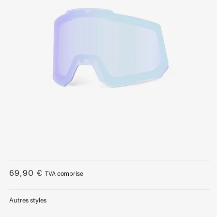
Ouvrir
le
média
Prix
69,90 €
TVA comprise
1
dans
normal
une
fenêtre
Autres styles
modale