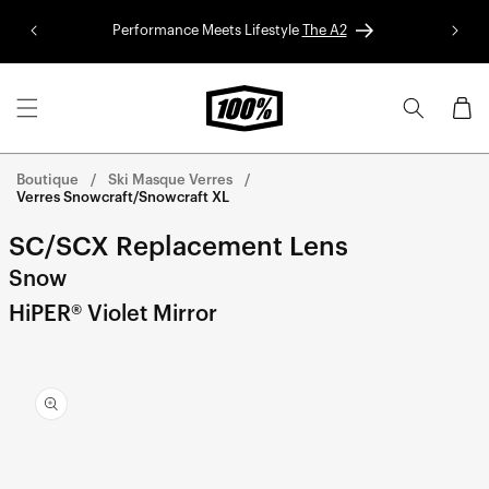
Aller au
Performance Meets Lifestyle
The A2
Colle
contenu
Panier
Boutique
Ski Masque Verres
Verres Snowcraft/Snowcraft XL
SC/SCX Replacement Lens
Snow
HiPER® Violet Mirror
Aller
directement
aux
informations
sur le
produit