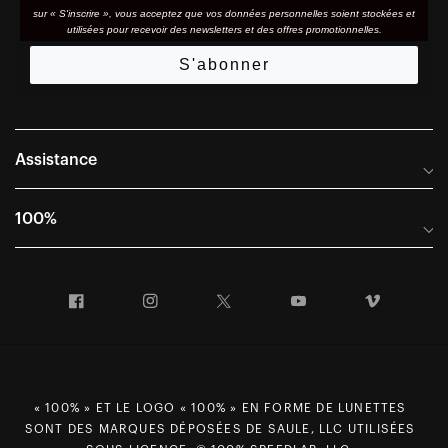
sur « S'inscrire », vous acceptez que vos données personnelles soient stockées et
utilisées pour recevoir des newsletters et des offres promotionnelles.
S'abonner
Assistance
Foire aux questions
100%
Manuels et guides des tailles
Distributeurs internationaux
Portail Retours et Garantie
Facebook
Instagram
Twitter
YouTube
Vimeo
Informations sur l'entreprise
Conditions générales de vente
Dernier appel avant le départ – Ski
Déclaration de conformité
Demandes relatives à la protection des données dans le cadre
« 100% » ET LE LOGO « 100% » EN FORME DE LUNETTES
du RGPD
SONT DES MARQUES DÉPOSÉES DE SAULE, LLC UTILISÉES