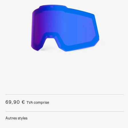
Ouvrir
le
média
Prix
69,90 €
TVA comprise
1
dans
normal
une
fenêtre
Autres styles
modale