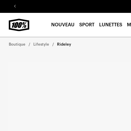
Aller au
contenu
NOUVEAU
SPORT
LUNETTES
M
Boutique
Lifestyle
Rideley
Aller
directement
aux
informations
sur le
produit