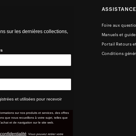
ASSISTANC
Foire aux questi
ns sur les dernières collections,
Manuels et guides
Portail Retours e
ys
Conditions génér
trées et utilisées pour recevoir
formations sur nos produits et services, des offres
s que nous recueillons à votre sujet, telles que
'achat et de navigation sur le site web.
confidentialité
. Vous pouvez retirer votre