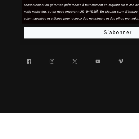
consentement ou gérer vos préférences à tout moment en cliquant sur le lien d
un e-mail.
mails marketing, ou en nous envoyant
En cliquant sur « S'inscrir
soient stockées et utilisées pour recevoir des newsletters et des offres promotion
S'abonner
Facebook
Instagram
Twitter
YouTube
Vim
RIDELEY
« 100% » ET LE LOGO « 100% » EN FORME DE LUNETTES