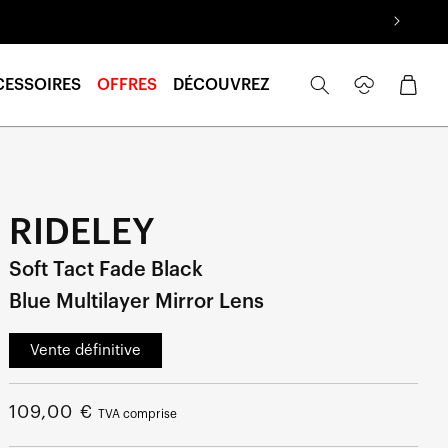
Se
Panier
CESSOIRES
OFFRES
DÉCOUVREZ
connecter
RIDELEY
Soft Tact Fade Black
Blue Multilayer Mirror Lens
Vente définitive
Prix
109,00 €
TVA comprise
normal