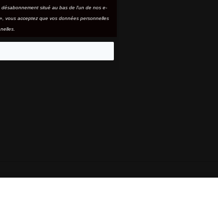
e désabonnement situé au bas de l'un de nos e-
e », vous acceptez que vos données personnelles
nelles.
eo
 SONT DES MARQUES DÉPOSÉES DE SAULE, LLC UTILISÉES SOUS LI
Prix
109,00 €
normal