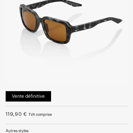
Ouvrir
le
Vente définitive
média
1
dans
une
Prix
fenêtre
119,90 €
TVA comprise
modale
normal
Autres styles