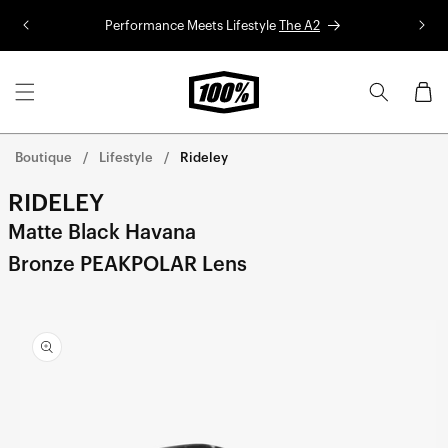
Aller au
Performance Meets Lifestyle
The A2
Co
contenu
Panier
Boutique
Lifestyle
Rideley
RIDELEY
Matte Black Havana
Bronze PEAKPOLAR Lens
Aller
directement
aux
informations
sur le
produit