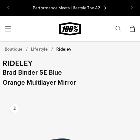
Aller au
Performance Meets Lifestyle
The A2
Co
contenu
Panier
Boutique
Lifestyle
Rideley
RIDELEY
Brad Binder SE Blue
Orange Multilayer Mirror
Aller
directement
aux
informations
sur le
produit