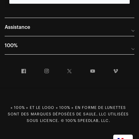
Assistance
Foire aux questions
100%
Manuels et guides des tailles
Distributeurs internationaux
Portail Retours et Garantie
Facebook
Instagram
Twitter
YouTube
Vimeo
Informations sur l'entreprise
Conditions générales de vente
Dernier appel avant le départ – Ski
Déclaration de conformité
Demandes relatives à la protection des données dans le cadre
du RGPD
« 100% » ET LE LOGO « 100% » EN FORME DE LUNETTES
SONT DES MARQUES DÉPOSÉES DE SAULE, LLC UTILISÉES
Droit de rétractation
SOUS LICENCE. © 100% SPEEDLAB, LLC.
Carrières
Plan du site