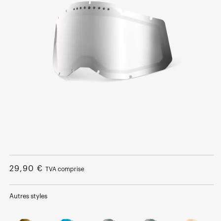
Ouvrir
le
média
Prix
29,90 €
TVA comprise
1
dans
normal
une
fenêtre
Autres styles
modale