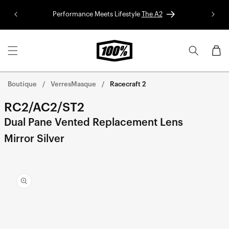
Aller au
Performance Meets Lifestyle
The A2
Colle
contenu
Panier
Boutique
VerresMasque
Racecraft 2
RC2/AC2/ST2
Dual Pane Vented Replacement Lens
Mirror Silver
Aller
directement
aux
informations
sur le
produit