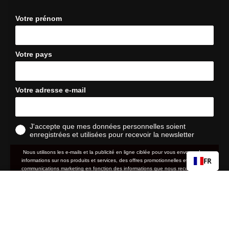
Votre prénom
Votre pays
Votre adresse e-mail
J'accepte que mes données personnelles soient
enregistrées et utilisées pour recevoir la newsletter
Nous utilisons les e-mails et la publicité en ligne ciblée pour vous envoyer des
FR
informations sur nos produits et services, des offres promotionnelles et d'autres
communications marketing en fonction des informations que nous recueillons à
votre sujet, telles que votre adresse e-mail, votre localisation approximative ainsi
RC2/AC2/ST2
Prix
29,90 €
que votre historique d'achat et de navigation sur le site web.
normal
politique de
Nous traitons vos données personnelles conformément à notre
Ajouter au panier
confidentialité
. Vous pouvez retirer votre consentement ou gérer vos