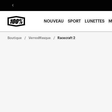
Aller au
contenu
NOUVEAU
SPORT
LUNETTES
M
Boutique
VerresMasque
Racecraft 2
Aller
directement
aux
informations
sur le
produit