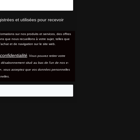
trées et utilisées pour recevoir
formations sur nos produits et services, des offres
s que nous recueillons à votre sujet, telles que
'achat et de navigation sur le site web.
confidentialité
. Vous pouvez retirer votre
e désabonnement situé au bas de l'un de nos e-
e », vous acceptez que vos données personnelles
nelles.
eo