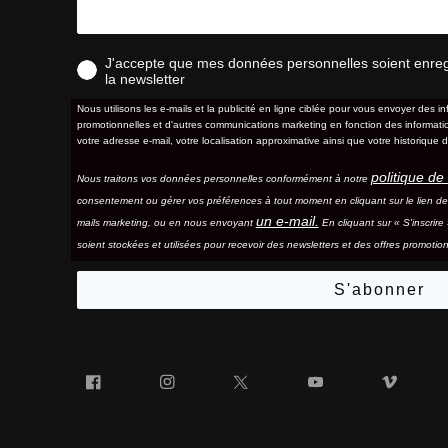
J'accepte que mes données personnelles soient enregis
la newsletter
Nous utilisons les e-mails et la publicité en ligne ciblée pour vous envoyer des in
promotionnelles et d'autres communications marketing en fonction des information
votre adresse e-mail, votre localisation approximative ainsi que votre historique d
politique de 
Nous traitons vos données personnelles conformément à notre
consentement ou gérer vos préférences à tout moment en cliquant sur le lien d
un e-mail.
mails marketing, ou en nous envoyant
En cliquant sur « S'inscrir
soient stockées et utilisées pour recevoir des newsletters et des offres promotion
S'abonner
Facebook
Instagram
Twitter
YouTube
Vim