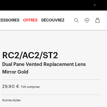
Se
Panier
CESSOIRES
OFFRES
DÉCOUVREZ
connecter
RC2/AC2/ST2
Dual Pane Vented Replacement Lens
Mirror Gold
Prix
29,90 €
TVA comprise
normal
Autres styles