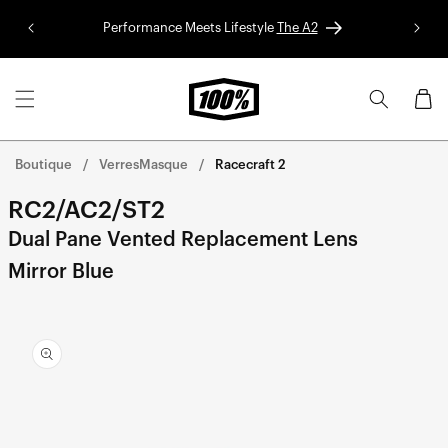
Aller au
Performance Meets Lifestyle
The A2
Colle
contenu
Panier
Boutique
VerresMasque
Racecraft 2
RC2/AC2/ST2
Dual Pane Vented Replacement Lens
Mirror Blue
Aller
directement
aux
informations
sur le
produit