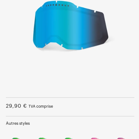
Ouvrir
le
média
Prix
29,90 €
TVA comprise
1
dans
normal
une
fenêtre
Autres styles
modale