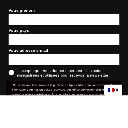
Votre prénom
Votre pays
Votre adresse e-mail
J'accepte que mes données personnelles soient
enregistrées et utilisées pour recevoir la newsletter
Nous utilisons les e-mails et la publicité en ligne ciblée pour vous envoyer des
FR
informations sur nos produits et services, des offres promotionnelles et d'autres
communications marketing en fonction des informations que nous recueillons à
votre sujet, telles que votre adresse e-mail, votre localisation approximative ainsi
RC2/AC2/ST2
Prix
29,90 €
que votre historique d'achat et de navigation sur le site web.
normal
politique de
Nous traitons vos données personnelles conformément à notre
Ajouter au panier
confidentialité
. Vous pouvez retirer votre consentement ou gérer vos