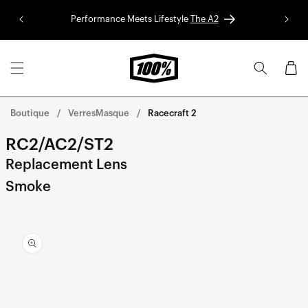
Aller au
Performance Meets Lifestyle
The A2
Colle
contenu
Panier
Boutique
VerresMasque
Racecraft 2
RC2/AC2/ST2
Replacement Lens
Smoke
Aller
directement
aux
informations
sur le
produit