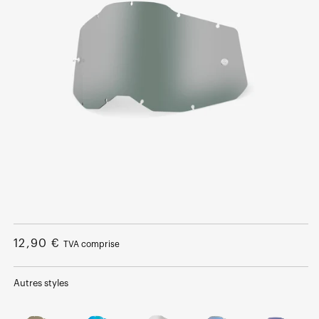
Ouvrir
le
média
Prix
12,90 €
TVA comprise
1
dans
normal
une
fenêtre
Autres styles
modale