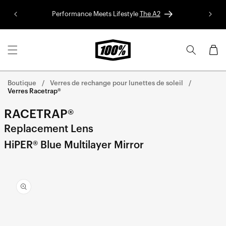
Aller au
Performance Meets Lifestyle
The A2
Colle
contenu
Panier
Boutique
Verres de rechange pour lunettes de soleil
Verres Racetrap®
RACETRAP®
Replacement Lens
HiPER® Blue Multilayer Mirror
Aller
directement
aux
informations
sur le
produit