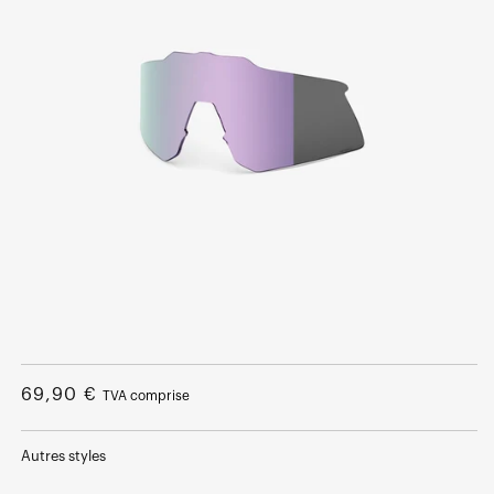
Ouvrir
le
média
Prix
69,90 €
TVA comprise
1
dans
normal
une
fenêtre
Autres styles
modale