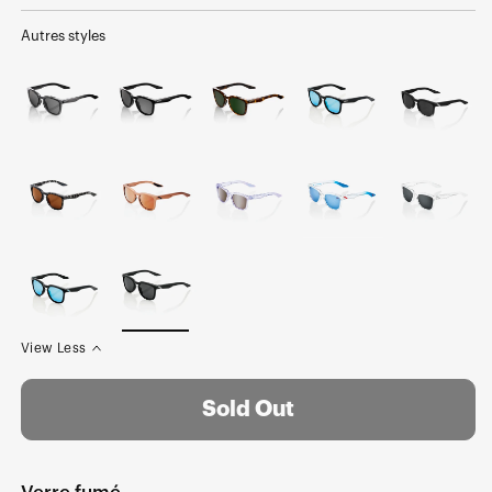
normal
soldé
Autres styles
View Less
Sold Out