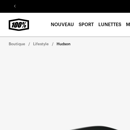
Aller au
contenu
NOUVEAU
SPORT
LUNETTES
M
Boutique
Lifestyle
Hudson
Aller
directement
aux
informations
sur le
produit