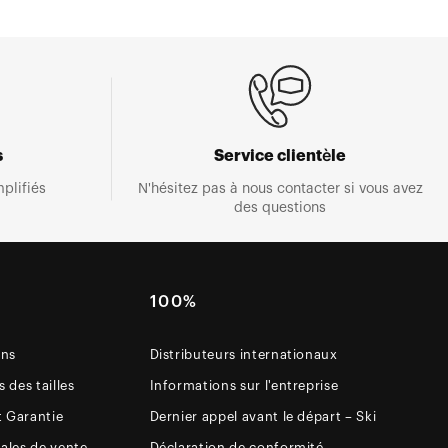
s
Service clientèle
plifiés
N'hésitez pas à nous contacter si vous avez
des questions
E
100%
ons
Distributeurs internationaux
 des tailles
Informations sur l'entreprise
t Garantie
Dernier appel avant le départ – Ski
ales de vente
Déclaration de conformité