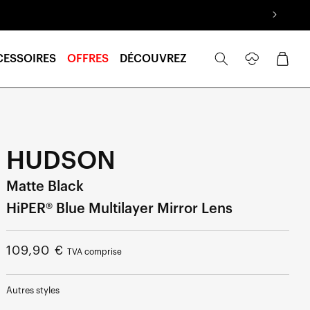
Se
Panier
CESSOIRES
OFFRES
DÉCOUVREZ
connecter
HUDSON
Matte Black
HiPER® Blue Multilayer Mirror Lens
Prix
109,90 €
TVA comprise
normal
Autres styles