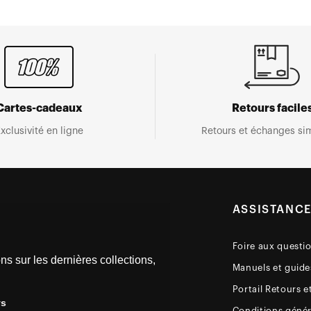
Cartes-cadeaux
Retours facile
xclusivité en ligne
Retours et échanges sim
ASSISTANC
Foire aux questi
ns sur les dernières collections,
Manuels et guides
Portail Retours e
ys
Conditions génér