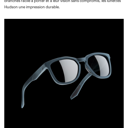
branches facile à porter et à leur vision sans compromis, les lunettes
Hudson une impression durable.