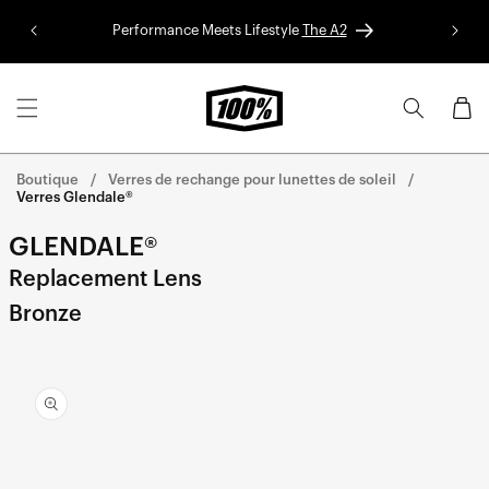
Aller au
Performance Meets Lifestyle
The A2
Colle
contenu
Panier
Boutique
Verres de rechange pour lunettes de soleil
Verres Glendale®
GLENDALE®
Replacement Lens
Bronze
Aller
directement
aux
informations
sur le
produit