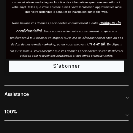
communications marketing en fonction des informations que nous recueillons à
votre sujet, telles que votre adresse e-mail, votre localisation approximative ainsi
que votre historique d'achat et de navigation sur le site web.
politique de
Nous traitons vos données personnelles conformément à notre
confidentialité
. Vous pouvez retirer votre consentement ou gérer vos
préférences à tout moment en cliquant sur le lien de désabonnement situé au bas
un e-mail.
de l'un de nos e-mails marketing, ou en nous envoyant
En cliquant
sur « S'inscrire », vous acceptez que vos données personnelles soient stockées et
utilisées pour recevoir des newsletters et des offres promotionnelles.
S'abonner
Assistance
Foire aux questions
100%
Manuels et guides des tailles
Distributeurs internationaux
Portail Retours et Garantie