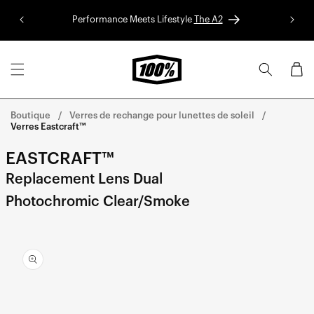
Aller au
Performance Meets Lifestyle
The A2
Colle
contenu
Panier
Boutique
Verres de rechange pour lunettes de soleil
Verres Eastcraft™
EASTCRAFT™
Replacement Lens Dual
Photochromic Clear/Smoke
Aller
directement
aux
informations
sur le
produit