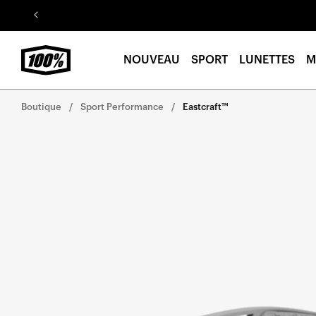
Aller au
contenu
NOUVEAU
SPORT
LUNETTES
M
Boutique
Sport Performance
Eastcraft™
Aller
directement
aux
informations
sur le
produit