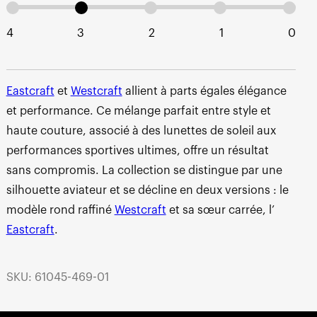
4
3
2
1
0
Eastcraft
et
Westcraft
allient à parts égales élégance
et performance. Ce mélange parfait entre style et
haute couture, associé à des lunettes de soleil aux
performances sportives ultimes, offre un résultat
sans compromis. La collection se distingue par une
silhouette aviateur et se décline en deux versions : le
modèle rond raffiné
Westcraft
et sa sœur carrée, l’
Eastcraft
.
SKU: 61045-469-01