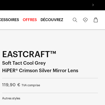
Se
Panier
CESSOIRES
OFFRES
DÉCOUVREZ
connecter
EASTCRAFT™
Soft Tact Cool Grey
HiPER® Crimson Silver Mirror Lens
Prix
119,90 €
TVA comprise
normal
Autres styles