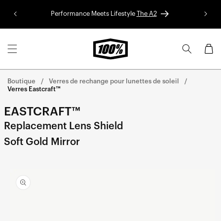
Aller au
Performance Meets Lifestyle
The A2
Colle
contenu
Panier
Boutique
Verres de rechange pour lunettes de soleil
Verres Eastcraft™
EASTCRAFT™
Replacement Lens Shield
Soft Gold Mirror
Aller
directement
aux
informations
sur le
produit