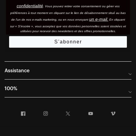
confidentialité
. Vous pouvez retirer votre consentement ou gérer vos
préférences à tout moment en cliquant sur le lien de désabonnement situé au bas
un e-mail.
de l'un de nos e-mails marketing, ou en nous envoyant
En cliquant
sur « S'inscrire », vous acceptez que vos données personnelles soient stockées et
utilisées pour recevoir des newsletters et des offres promotionnelles.
S'abonner
Assistance
Foire aux questions
100%
Manuels et guides des tailles
Distributeurs internationaux
Portail Retours et Garantie
Facebook
Instagram
Twitter
YouTube
Vimeo
Informations sur l'entreprise
Conditions générales de vente
Dernier appel avant le départ – Ski
Déclaration de conformité