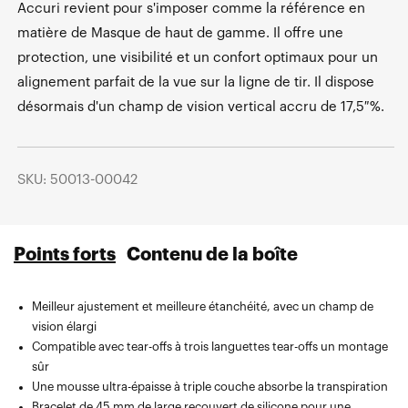
Accuri revient pour s'imposer comme la référence en
matière de Masque de haut de gamme. Il offre une
protection, une visibilité et un confort optimaux pour un
alignement parfait de la vue sur la ligne de tir. Il dispose
désormais d'un champ de vision vertical accru de 17,5 %.
SKU: 50013-00042
Points forts
Contenu de la boîte
Meilleur ajustement et meilleure étanchéité, avec un champ de
Sac en microfibre imprimé par sublimation.
vision élargi
Compatible avec tear-offs à trois languettes tear-offs un montage
sûr
Une mousse ultra-épaisse à triple couche absorbe la transpiration
Bracelet de 45 mm de large recouvert de silicone pour une