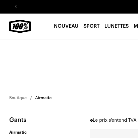
Aller au
contenu
NOUVEAU
SPORT
LUNETTES
M
Boutique
Airmatic
Gants
Le prix s'entend TVA
Airmatic
AIRMATIC