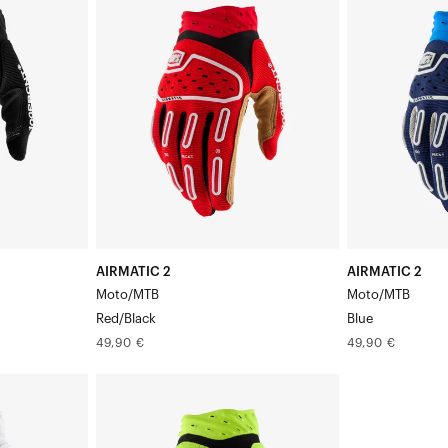
Moto/VTT
Moto/VTT
Rouge/Noir
Bleu
AIRMATIC 2
AIRMATIC 2
Moto/MTB
Moto/MTB
Red/Black
Blue
Prix
Prix
49,90 €
49,90 €
normal
normal
AIRMATIC
Moto/VTT
Jaune