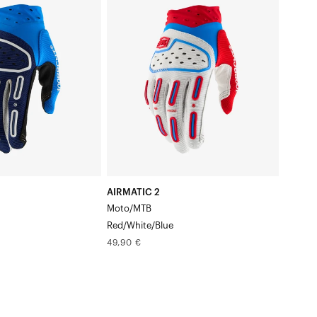
Moto/VTT
Rouge/Blanc/Bleu
AIRMATIC 2
Moto/MTB
Red/White/Blue
Prix
49,90 €
normal