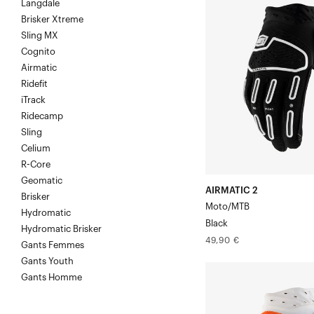
Langdale
Moto/VTT
Brisker Xtreme
Noir
Sling MX
Cognito
Airmatic
Ridefit
iTrack
Ridecamp
Sling
Celium
R-Core
Geomatic
AIRMATIC 2
Brisker
Moto/MTB
Hydromatic
Black
Hydromatic Brisker
Prix
49,90 €
Gants Femmes
normal
Gants Youth
AIRMATIC
Gants Homme
Moto/VTT
Orange