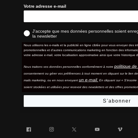
Votre adresse e-mail
J'accepte que mes données personnelles soient enregis
la newsletter
Nous utilisons les e-mails et la publicité en ligne ciblée pour vous envoyer des in
promotionnelles et d'autres communications marketing en fonction des information
votre adresse e-mail, votre localisation approximative ainsi que votre historique d
politique de 
Nous traitons vos données personnelles conformément à notre
consentement ou gérer vos préférences à tout moment en cliquant sur le lien d
un e-mail.
mails marketing, ou en nous envoyant
En cliquant sur « S'inscrir
soient stockées et utilisées pour recevoir des newsletters et des offres promotion
S'abonner
Facebook
Instagram
Twitter
YouTube
Vim