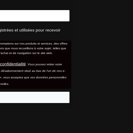
trées et utilisées pour recevoir
formations sur nos produits et services, des offres
s que nous recueillons à votre sujet, telles que
'achat et de navigation sur le site web.
confidentialité
. Vous pouvez retirer votre
e désabonnement situé au bas de l'un de nos e-
e », vous acceptez que vos données personnelles
nelles.
eo