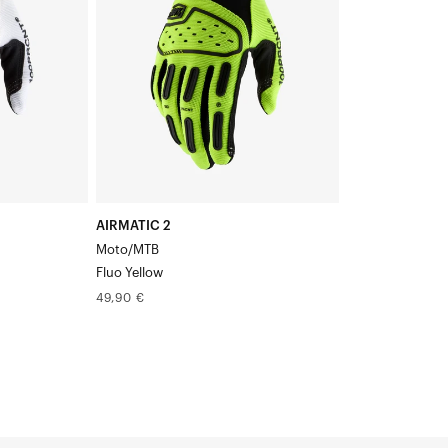
fluo
AIRMATIC 2
Moto/MTB
Fluo Yellow
Prix
49,90 €
normal