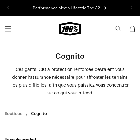
Aller au
Performance Meets Lifestyle
The A2
Co
contenu
Panier
Cognito
Ces gants D30 à protection renforcée devraient vous
donner l'assurance nécessaire pour affronter les terrains
les plus difficiles, afin que vous puissiez vous concentrer
sur ce qui vous attend.
Boutique
Cognito
Type de produit