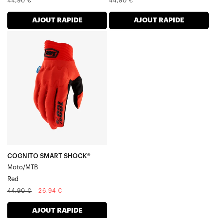
Prix
Prix
44,90 €
44,90 €
normal
normal
AJOUT RAPIDE
AJOUT RAPIDE
COGNITO
SHOCK®
Moto/VTT
Rouge
COGNITO SMART SHOCK®
Moto/MTB
Red
Prix
Prix
44,90 €
26,94 €
normal
soldé
AJOUT RAPIDE