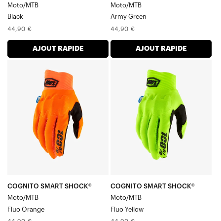
Gants Youth
Moto/MTB
Moto/MTB
Gants Homme
Black
Army Green
Prix
Prix
44,90 €
44,90 €
normal
normal
AJOUT RAPIDE
AJOUT RAPIDE
COGNITO
COGNITO
SHOCK®
SHOCK®
Moto/VTT
Moto/VTT
Orange
Jaune
fluo
fluo
COGNITO SMART SHOCK®
COGNITO SMART SHOCK®
Moto/MTB
Moto/MTB
Fluo Orange
Fluo Yellow