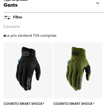
Gants
Airmatic
Filtre
Langdale
Brisker Xtreme
5 produits
Sling MX
Le prix s'entend TVA comprise.
Cognito
Airmatic
COGNITO
COGNITO
Ridefit
SHOCK®
SHOCK®
iTrack
Moto/VTT
Moto/VTT
Ridecamp
Sling
Noir
Vert
Celium
militaire
R-Core
Geomatic
Brisker
Hydromatic
Hydromatic Brisker
Gants Femmes
COGNITO SMART SHOCK®
COGNITO SMART SHOCK®