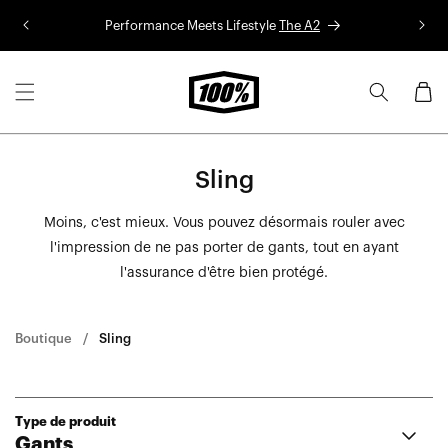
Aller au
Performance Meets Lifestyle
The A2
Co
contenu
Panier
Sling
Moins, c'est mieux. Vous pouvez désormais rouler avec
l'impression de ne pas porter de gants, tout en ayant
l'assurance d'être bien protégé.
Boutique
Sling
Type de produit
Gants