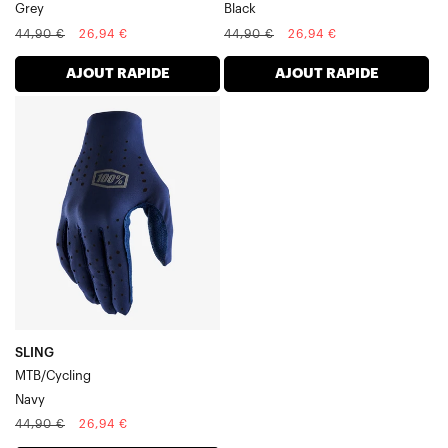
Gants Homme
Grey
Black
Prix
Prix
Prix
Prix
44,90 €
26,94 €
44,90 €
26,94 €
normal
soldé
normal
soldé
AJOUT RAPIDE
AJOUT RAPIDE
SLING
VTT
SLING
MTB/Cycling
Navy
Prix
Prix
44,90 €
26,94 €
normal
soldé