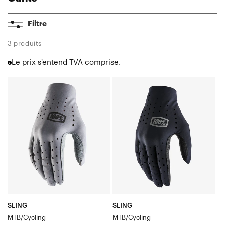
Airmatic
Filtre
Langdale
Brisker Xtreme
3 produits
Sling MX
Le prix s'entend TVA comprise.
Cognito
Airmatic
SLING
SLING
Ridefit
VTT
VTT
iTrack
Ridecamp
Sling
Celium
R-Core
Geomatic
Brisker
Hydromatic
Hydromatic Brisker
Gants Femmes
SLING
SLING
Gants Youth
MTB/Cycling
MTB/Cycling