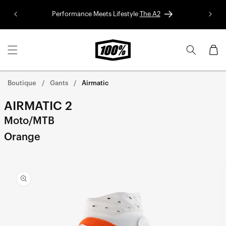
Aller au
Performance Meets Lifestyle
The A2
Colle
contenu
Panier
Boutique
Gants
Airmatic
AIRMATIC 2
Moto/MTB
Orange
Aller
directement
aux
informations
sur le
produit