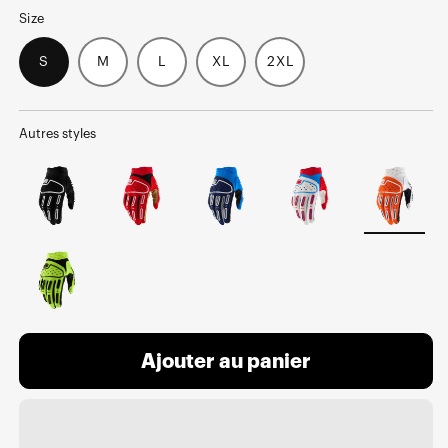
Size
S
M
L
XL
2XL
Autres styles
Ajouter au panier