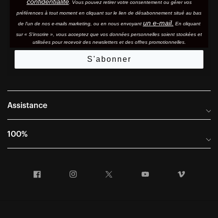
confidentialité
. Vous pouvez retirer votre consentement ou gérer vos
préférences à tout moment en cliquant sur le lien de désabonnement situé au bas
un e-mail.
de l'un de nos e-mails marketing, ou en nous envoyant
En cliquant
sur « S'inscrire », vous acceptez que vos données personnelles soient stockées et
utilisées pour recevoir des newsletters et des offres promotionnelles.
S'abonner
Assistance
Foire aux questions
100%
Manuels et guides des tailles
Distributeurs internationaux
Portail Retours et Garantie
Facebook
Instagram
Twitter
YouTube
Vimeo
Informations sur l'entreprise
Conditions générales de vente
Dernier appel avant le départ – Ski
Déclaration de conformité