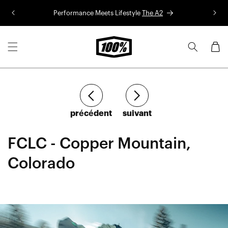
Aller au
Performance Meets Lifestyle
The A2
Co
contenu
Panier
Article
Article
précédent
suivant
FCLC - Copper Mountain,
Colorado