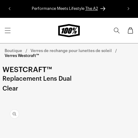
Aller au
Performance Meets Lifestyle
The A2
Colle
contenu
Panier
Boutique
Verres de rechange pour lunettes de soleil
Verres Westcraft™
WESTCRAFT™
Replacement Lens Dual
Clear
Aller
directement
aux
informations
sur le
produit