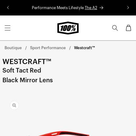
Aller au
Performance Meets Lifestyle
The A2
Co
contenu
Panier
Boutique
Sport Performance
Westcraft™
WESTCRAFT™
Soft Tact Red
Black Mirror Lens
Aller
directement
aux
informations
sur le
produit