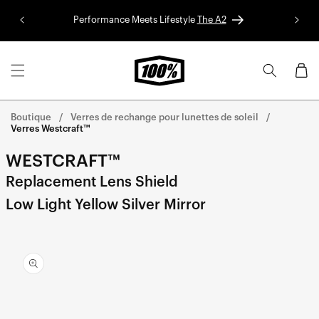
Aller au
Performance Meets Lifestyle
The A2
Colle
contenu
Panier
Boutique
Verres de rechange pour lunettes de soleil
Verres Westcraft™
WESTCRAFT™
Replacement Lens Shield
Low Light Yellow Silver Mirror
Aller
directement
aux
informations
sur le
produit