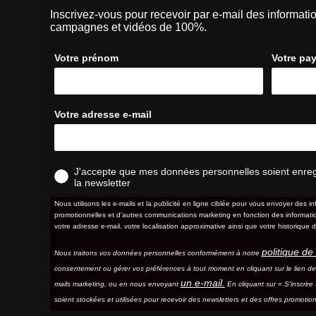
Inscrivez-vous pour recevoir par e-mail des informatio
campagnes et vidéos de 100%.
Votre prénom
Votre pa
Votre adresse e-mail
J'accepte que mes données personnelles soient enregis
la newsletter
Nous utilisons les e-mails et la publicité en ligne ciblée pour vous envoyer des in
promotionnelles et d'autres communications marketing en fonction des information
votre adresse e-mail, votre localisation approximative ainsi que votre historique d
politique de 
Nous traitons vos données personnelles conformément à notre
consentement ou gérer vos préférences à tout moment en cliquant sur le lien d
un e-mail.
mails marketing, ou en nous envoyant
En cliquant sur « S'inscrir
soient stockées et utilisées pour recevoir des newsletters et des offres promotion