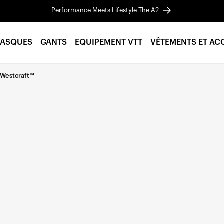
Performance Meets Lifestyle
The A2
ASQUES
GANTS
EQUIPEMENT VTT
VÊTEMENTS ET AC
 Westcraft™