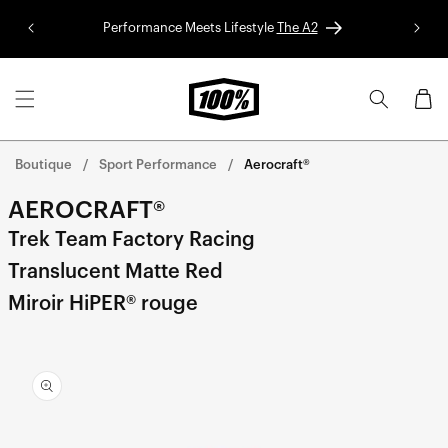
Aller au
Performance Meets Lifestyle
The A2
Colle
contenu
Panier
Boutique
Sport Performance
Aerocraft®
AEROCRAFT®
Trek Team Factory Racing
Translucent Matte Red
Miroir HiPER® rouge
Aller
directement
aux
informations
sur le
produit