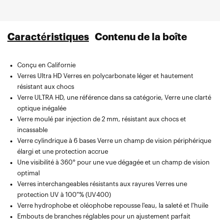
Caractéristiques
Contenu de la boîte
Conçu en Californie
Livré avec un étui rigide, un chiffon de nettoyage en microfibre et
Verres Ultra HD Verres en polycarbonate léger et hautement
des plaquettes nasales de rechange
résistant aux chocs
Verre ULTRA HD, une référence dans sa catégorie, Verre une clarté
optique inégalée
Verre moulé par injection de 2 mm, résistant aux chocs et
incassable
Verre cylindrique à 6 bases Verre un champ de vision périphérique
élargi et une protection accrue
Une visibilité à 360° pour une vue dégagée et un champ de vision
optimal
Verres interchangeables résistants aux rayures Verres une
protection UV à 100 % (UV400)
Verre hydrophobe et oléophobe repousse l'eau, la saleté et l'huile
Embouts de branches réglables pour un ajustement parfait