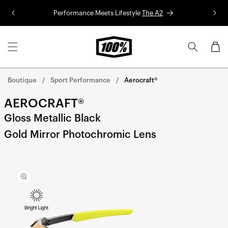
Aller au
Performance Meets Lifestyle
The A2
Co
contenu
Panier
Boutique
Sport Performance
Aerocraft®
AEROCRAFT®
Gloss Metallic Black
Gold Mirror Photochromic Lens
Aller
directement
aux
informations
sur le
produit