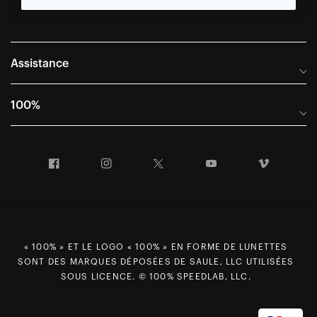
Assistance
Foire aux questions
100%
Manuels et guides des tailles
Distributeurs internationaux
Portail Retours et Garantie
Facebook
Instagram
Twitter
YouTube
Vimeo
Informations sur l'entreprise
Conditions générales de vente
Dernier appel avant le départ – Ski
Déclaration de conformité
Demandes relatives à la protection des données dans le cadre
du RGPD
« 100% » ET LE LOGO « 100% » EN FORME DE LUNETTES
SONT DES MARQUES DÉPOSÉES DE SAULE, LLC UTILISÉES
Droit de rétractation
SOUS LICENCE. © 100% SPEEDLAB, LLC.
Carrières
Plan du site