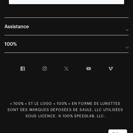
Assistance
Foire aux questions
100%
Manuels et guides des tailles
Distributeurs internationaux
Portail Retours et Garantie
Facebook
Instagram
Twitter
YouTube
Vimeo
Informations sur l'entreprise
Conditions générales de vente
Dernier appel avant le départ – Ski
Déclaration de conformité
Demandes relatives à la protection des données dans le cadre
du RGPD
« 100% » ET LE LOGO « 100% » EN FORME DE LUNETTES
SONT DES MARQUES DÉPOSÉES DE SAULE, LLC UTILISÉES
Droit de rétractation
SOUS LICENCE. © 100% SPEEDLAB, LLC.
Carrières
Plan du site