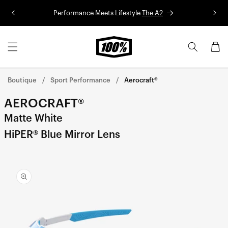
Aller au
Performance Meets Lifestyle
The A2
Co
contenu
Panier
Boutique
Sport Performance
Aerocraft®
AEROCRAFT®
Matte White
HiPER® Blue Mirror Lens
Aller
directement
aux
informations
sur le
produit