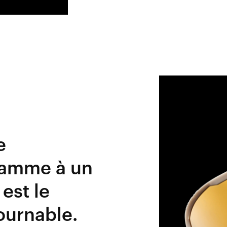
e
gamme à un
 est le
ournable.