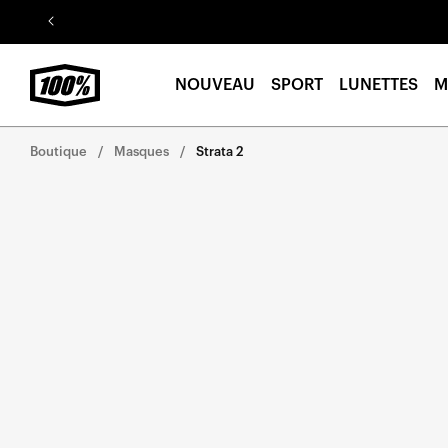
Aller au
contenu
NOUVEAU
SPORT
LUNETTES
M
Boutique
Masques
Strata 2
Aller
directement
aux
informations
sur le
produit