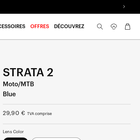
Se
Panier
CESSOIRES
OFFRES
DÉCOUVREZ
connecter
STRATA 2
Moto/MTB
Blue
Prix
29,90 €
TVA comprise
normal
Lens Color