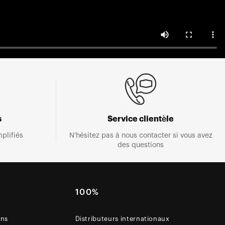
s
Service clientèle
plifiés
N'hésitez pas à nous contacter si vous avez
des questions
E
100%
ons
Distributeurs internationaux