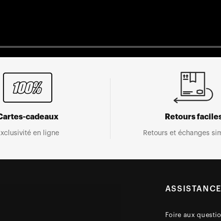
Cartes-cadeaux
Retours facile
xclusivité en ligne
Retours et échanges sim
ASSISTANC
Foire aux questi