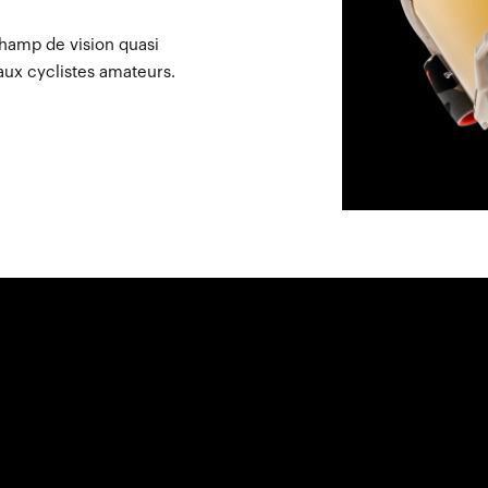
 champ de vision quasi
 aux cyclistes amateurs.